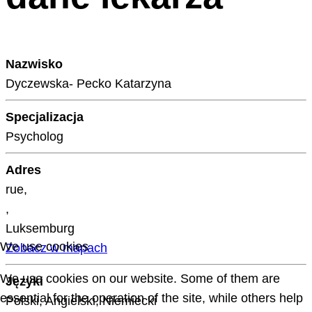
Nazwisko
Dyczewska- Pecko Katarzyna
Specjalizacja
Psycholog
Adres
rue,
,
Luksemburg
We use cookies
Zobacz w mapach
We use cookies on our website. Some of them are
Języki
essential for the operation of the site, while others help
Polski, Angielski, Niemiecki