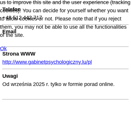
us to improve this site and the user experience (tracking
Telefon
cookies). You can decide for yourself whether you want
+48 512 442 717
to allow cookies or not. Please note that if you reject
them, you may not be able to use all the functionalities
Email
of the site.
Ok
Strona WWW
http://www.gabinetpsychologiczny.lu/pl
Uwagi
Od września 2025 r. tylko w formie porad online.