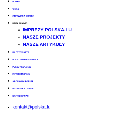
PORTAL
O NAS
ZAPOWIEDZI IMPREZ
DZIAŁALNOŚĆ
IMPREZY POLSKA.LU
NASZE PROJEKTY
NASZE ARTYKUŁY
BILETY/TICKETS
POLSCY USŁUGODAWCY
POLSCY LEKARZE
INFORMATORIUM
ARCHIWUM FORUM
PRZESZUKAJ PORTAL
NAPISZ DO NAS
kontakt@polska.lu