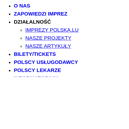
O NAS
ZAPOWIEDZI IMPREZ
DZIAŁALNOŚĆ
IMPREZY POLSKA.LU
NASZE PROJEKTY
NASZE ARTYKUŁY
BILETY/TICKETS
POLSCY USŁUGODAWCY
POLSCY LEKARZE
INFORMATORIUM
ARCHIWUM FORUM
PRZESZUKAJ PORTAL
NAPISZ DO NAS
kontakt@polska.lu