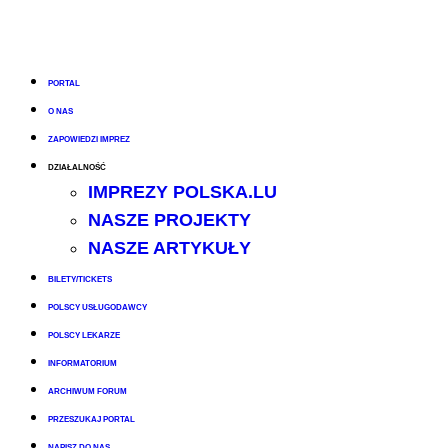
PORTAL
O NAS
ZAPOWIEDZI IMPREZ
DZIAŁALNOŚĆ
IMPREZY POLSKA.LU
NASZE PROJEKTY
NASZE ARTYKUŁY
BILETY/TICKETS
POLSCY USŁUGODAWCY
POLSCY LEKARZE
INFORMATORIUM
ARCHIWUM FORUM
PRZESZUKAJ PORTAL
NAPISZ DO NAS