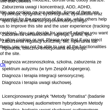
lekarza: dzieci, młodzież, dorosli oraz osoby starsze.
We use cookies
Zaburzenia uwagi i koncentracji, ADD, ADHD,
We use cookies on our website. Some of them are
dysleksja, dysgrafia, dysortografia, dyskalkulia oraz
essential for the operation of the site, while others help
sporządzanie bilansu psychomotorycznego.
us to improve this site and the user experience (tracking
cookies). You can decide for yourself whether you want
Zaburzenia behawioralne: agresja, gniew, lęki.
to allow cookies or not. Please note that if you reject
Zaburzenia regulacji tonicznej: tiki, hipertonia lub
them, you may not be able to use all the functionalities
hipotonia, toniczno-emocjonalna ekspresja.
of the site.
Diagnoza wczesnoszkolna, szkolna, zaburzenia ze
Ok
spektrum autyzmu (w tym Zespół Aspergera).
Diagnoza i terapia integracji sensorycznej.
Diagnoza i terapia uwagi słuchowej.
Licencjonowany praktyk "Metody Tomatisa" (badanie
uwagi słuchowej audiometrem hybrydowym Metody