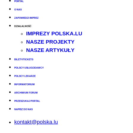
PORTAL
O NAS
ZAPOWIEDZI IMPREZ
DZIAŁALNOŚĆ
IMPREZY POLSKA.LU
NASZE PROJEKTY
NASZE ARTYKUŁY
BILETY/TICKETS
POLSCY USŁUGODAWCY
POLSCY LEKARZE
INFORMATORIUM
ARCHIWUM FORUM
PRZESZUKAJ PORTAL
NAPISZ DO NAS
kontakt@polska.lu