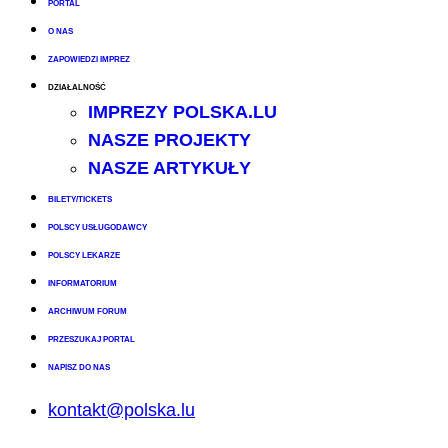
PORTAL
O NAS
ZAPOWIEDZI IMPREZ
DZIAŁALNOŚĆ
IMPREZY POLSKA.LU
NASZE PROJEKTY
NASZE ARTYKUŁY
BILETY/TICKETS
POLSCY USŁUGODAWCY
POLSCY LEKARZE
INFORMATORIUM
ARCHIWUM FORUM
PRZESZUKAJ PORTAL
NAPISZ DO NAS
kontakt@polska.lu