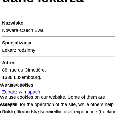
Nazwisko
Nowara-Czech Ewa
Specjalizacja
Lekarz rodzinny
Adres
88, rue du Cimetière,
1338 Luxembourg,
Luksemburg
We use cookies
Zobacz w mapach
We use cookies on our website. Some of them are
essential for the operation of the site, while others help
Języki
us to improve this site and the user experience (tracking
Polski, Francuski, Niemiecki