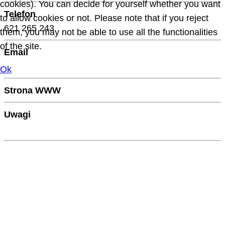
cookies). You can decide for yourself whether you want
Telefon
to allow cookies or not. Please note that if you reject
621 265 243
them, you may not be able to use all the functionalities
of the site.
Email
Ok
Strona WWW
Uwagi