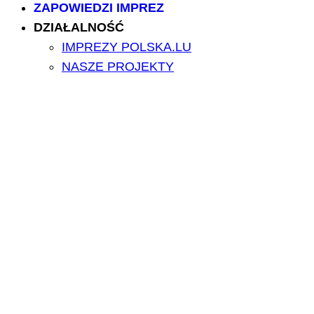
ZAPOWIEDZI IMPREZ
DZIAŁALNOŚĆ
IMPREZY POLSKA.LU
NASZE PROJEKTY
NASZE ARTYKUŁY
BILETY/TICKETS
POLSCY USŁUGODAWCY
POLSCY LEKARZE
INFORMATORIUM
ARCHIWUM FORUM
PRZESZUKAJ PORTAL
NAPISZ DO NAS
kontakt@polska.lu