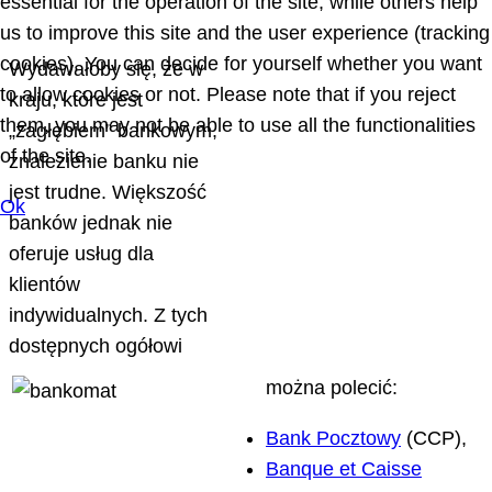
essential for the operation of the site, while others help
us to improve this site and the user experience (tracking
cookies). You can decide for yourself whether you want
Wydawałoby się, że w
to allow cookies or not. Please note that if you reject
kraju, które jest
them, you may not be able to use all the functionalities
„zagłębiem” bankowym,
of the site.
znalezienie banku nie
jest trudne. Większość
Ok
banków jednak nie
oferuje usług dla
klientów
indywidualnych. Z tych
dostępnych ogółowi
można polecić:
Bank Pocztowy
(CCP),
Banque et Caisse