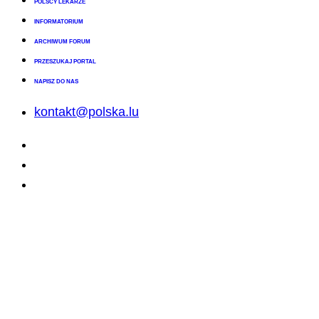
POLSCY LEKARZE
INFORMATORIUM
ARCHIWUM FORUM
PRZESZUKAJ PORTAL
NAPISZ DO NAS
kontakt@polska.lu