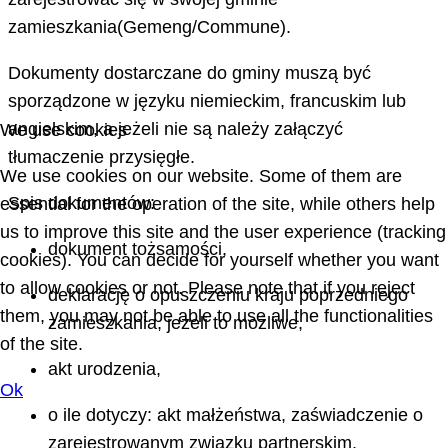
zamieszkania(Gemeng/Commune).
Dokumenty dostarczane do gminy muszą być
sporządzone w języku niemieckim, francuskim lub
angielskim, a jeżeli nie są należy załączyć
We use cookies
tłumaczenie przysięgłe.
We use cookies on our website. Some of them are
Spis dokumentów:
essential for the operation of the site, while others help
us to improve this site and the user experience (tracking
dokument tożsamości,
cookies). You can decide for yourself whether you want
to allow cookies or not. Please note that if you reject
deklarację o opuszczeniu kraju poprzedniego
them, you may not be able to use all the functionalities
zamieszkania, jeżeli to możliwe,
of the site.
akt urodzenia,
Ok
o ile dotyczy: akt małżeństwa, zaświadczenie o
zarejestrowanym związku partnerskim,