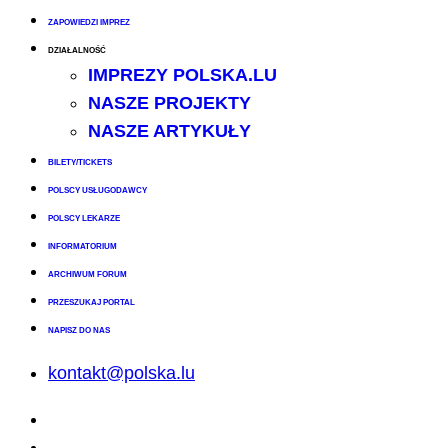
ZAPOWIEDZI IMPREZ
DZIAŁALNOŚĆ
IMPREZY POLSKA.LU
NASZE PROJEKTY
NASZE ARTYKUŁY
BILETY/TICKETS
POLSCY USŁUGODAWCY
POLSCY LEKARZE
INFORMATORIUM
ARCHIWUM FORUM
PRZESZUKAJ PORTAL
NAPISZ DO NAS
kontakt@polska.lu