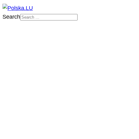
Search
Sign In
PORTAL
O NAS
ZAPOWIEDZI IMPREZ
DZIAŁALNOŚĆ
IMPREZY POLSKA.LU
NASZE PROJEKTY
NASZE ARTYKUŁY
BILETY/TICKETS
POLSCY USŁUGODAWCY
POLSCY LEKARZE
INFORMATORIUM
ARCHIWUM FORUM