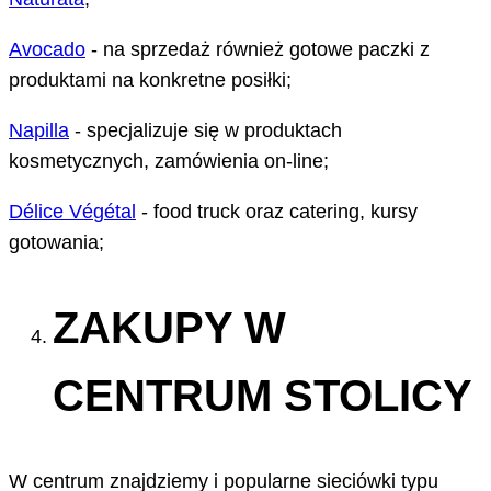
Avocado
- na sprzedaż również gotowe paczki z
produktami na konkretne posiłki;
Napilla
- specjalizuje się w produktach
kosmetycznych, zamówienia on-line;
D
é
lice V
é
g
é
tal
- food truck oraz catering, kursy
gotowania;
ZAKUPY W
CENTRUM STOLICY
W centrum znajdziemy i popularne sieciówki typu