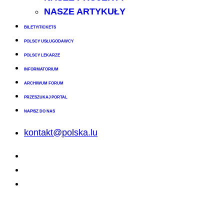
NASZE ARTYKUŁY
BILETY/TICKETS
POLSCY USŁUGODAWCY
POLSCY LEKARZE
INFORMATORIUM
ARCHIWUM FORUM
PRZESZUKAJ PORTAL
NAPISZ DO NAS
kontakt@polska.lu