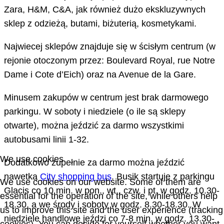
Zara, H&M, C&A, jak również dużo ekskluzywnych
sklep z odzieżą, butami, biżuterią, kosmetykami.
Najwiecej sklepów znajduje się w ścisłym centrum (w
rejonie otoczonym przez: Boulevard Royal, rue Notre
Dame i Cote d’Eich) oraz na Avenue de la Gare.
Minusem zakupów w centrum jest brak darmowego
parkingu. W soboty i niedziele (o ile są sklepy
otwarte), można jeździć za darmo wszystkimi
autobusami linii 1-32.
We use cookies
Dodatkowo zupełnie za darmo można jeździć
nawetką
City shopping bus
. Busik startuje z parkingu
We use cookies on our website. Some of them are
Glacis co 10 min. w pon., wt., czw. i pt. w godz. 10.30-
essential for the operation of the site, while others help
18.30, a we środy i soboty w godz. 8.30-18.30. W
us to improve this site and the user experience (tracking
niedziele handlowe jeździ co 7-8 min. w godz. 13.30-