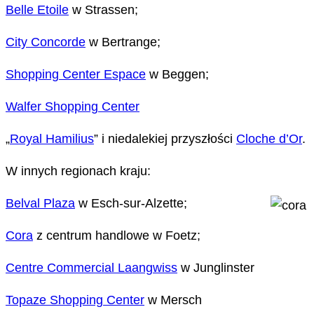
Belle Etoile
w Strassen;
City Concorde
w Bertrange;
Shopping Center Espace
w Beggen;
Walfer Shopping Center
„
Royal Hamilius
” i niedalekiej przyszłości
Cloche d’Or
.
W innych regionach kraju:
Belval Plaza
w Esch-sur-Alzette;
Cora
z centrum handlowe w Foetz;
Centre Commercial Laangwiss
w Junglinster
Topaze Shopping Center
w Mersch