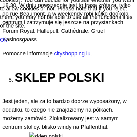
cookies). You can decide for yourself whether you want
18.30. W dniu powszednie jest to trasa krótsza, tylko
to allow cookies or not. Please note that if you reject
do rue Beaumont, a w weekendy robi kółko dookoła
them, you may not be able to use all the functionalities
centrum i zatrzymuje się jeszcze na przystankach
of the site.
Forum Royal, Hällepull, Cathédrale, Gruef i
Kasinosgaass.
Ok
Pomocne informacje
cityshopping.lu
.
SKLEP POLSKI
Jest jeden, ale za to bardzo dobrze wyposażony, w
dodatku, to czego nie znajdziemy na półkach,
możemy zamówić. Zlokalizowany jest w samym
centrum stolicy, blisko windy na Pfaffenthal.