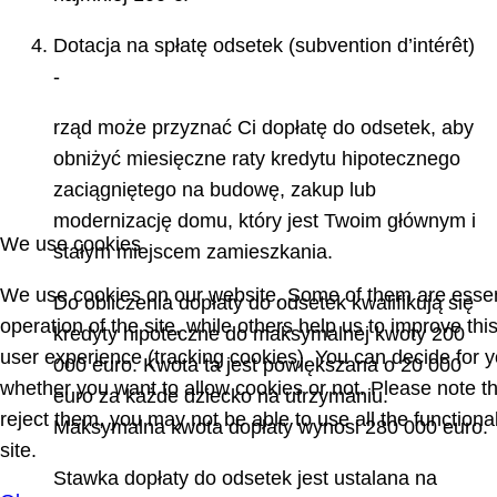
Dotacja na spłatę odsetek (subvention d’intérêt)
-
rząd może przyznać Ci dopłatę do odsetek, aby
obniżyć miesięczne raty kredytu hipotecznego
zaciągniętego na budowę, zakup lub
modernizację domu, który jest Twoim głównym i
We use cookies
stałym miejscem zamieszkania.
We use cookies on our website. Some of them are essent
Do obliczenia dopłaty do odsetek kwalifikują się
operation of the site, while others help us to improve thi
kredyty hipoteczne do maksymalnej kwoty 200
user experience (tracking cookies). You can decide for y
000 euro. Kwota ta jest powiększana o 20 000
whether you want to allow cookies or not. Please note th
euro za każde dziecko na utrzymaniu.
reject them, you may not be able to use all the functional
Maksymalna kwota dopłaty wynosi 280 000 euro.
site.
Stawka dopłaty do odsetek jest ustalana na