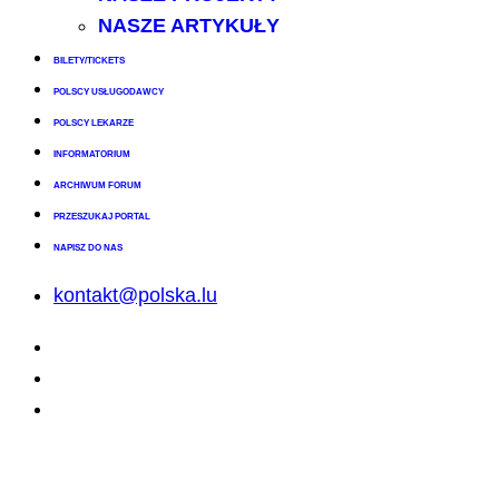
NASZE ARTYKUŁY
BILETY/TICKETS
POLSCY USŁUGODAWCY
POLSCY LEKARZE
INFORMATORIUM
ARCHIWUM FORUM
PRZESZUKAJ PORTAL
NAPISZ DO NAS
kontakt@polska.lu