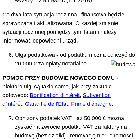
wyższy niż 95 932 € (1.1.2018).
Co dwa lata sytuacja rodzinna i finansowa będzie
sprawdzana i aktualizowana. O każdej zmianie
sytuacji rodzinnej pomiędzy tymi latami należy
informować odpowiedni urząd.
Ulga podatkowa - od podatku można odliczyć do
20 000 € za opłaty notarialne.
POMOC PRZY BUDOWIE NOWEGO DOMU
-
niektóre ulgi są takie same, jak przy zakupie
gotowego:
Bonification d'inté
r
ê
t
,
Subvention
d'inté
r
ê
t
,
Garantie de l'Etat
,
Prime d'épargne
.
Obniżony podatek VAT - aż 50 000 € można
zyskać na zwrocie podatku VAT za faktury na
budowę (bez działki) i renowację nieruchomości,