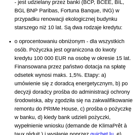
- jest udzielany przez banki (BCP, BCEE, BIL,
BGL BNP Paribas, Fortuna Banque, ING) w
przypadku renowacji ekologicznej budynku
starszego niż 10 lat. Są dwa rodzaje kredytu:
o oprocentowaniu obniżonym - dla wszystkich
osób. Pożyczka jest ograniczona do kwoty
kredytu 100 000 EUR na osobę w okresie 15 lat.
Finansowana przez państwo dotacja na spłatę
odsetek wynosi maks. 1,5%. Etapy: a)
umówienie się z doradcą energetycznym, b) po
decyzji doradcy prośba do administracji ochrony
środowiska, aby zgodziła się na zakwalifikowanie
remontu do PRIMe House, c) prośba o pożyczkę
w banku, d) kiedy bank udzieli pożyczki,
wypełnienie wniosku (demande de KlimaPrêt à
taux réduit ) i wysłanie poprzez
guichet.lu
, e)